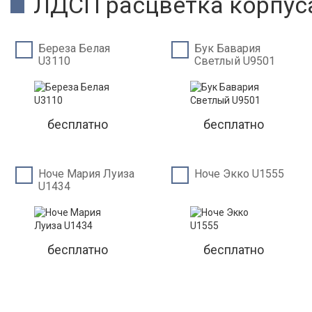
ЛДСП расцветка корпус
Береза Белая
Бук Бавария
U3110
Светлый U9501
бесплатно
бесплатно
Ноче Мария Луиза
Ноче Экко U1555
U1434
бесплатно
бесплатно