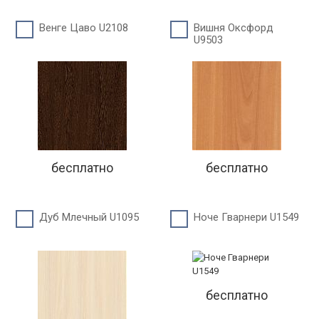
Венге Цаво U2108
Вишня Оксфорд
U9503
бесплатно
бесплатно
Дуб Млечный U1095
Ноче Гварнери U1549
бесплатно