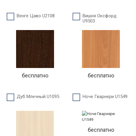
Венге Цаво U2108
Вишня Оксфорд
U9503
бесплатно
бесплатно
Дуб Млечный U1095
Ноче Гварнери U1549
бесплатно