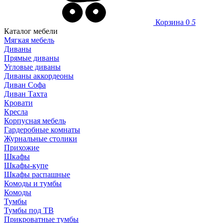
Корзина
0
5
Каталог мебели
Мягкая мебель
Диваны
Прямые диваны
Угловые диваны
Диваны аккордеоны
Диван Софа
Диван Тахта
Кровати
Кресла
Корпусная мебель
Гардеробные комнаты
Журнальные столики
Прихожие
Шкафы
Шкафы-купе
Шкафы распашные
Комоды и тумбы
Комоды
Тумбы
Тумбы под ТВ
Прикроватные тумбы