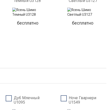
Темный U3128
Светлый U3127
бесплатно
бесплатно
Дуб Млечный
Ноче Гварнери
U1095
U1549