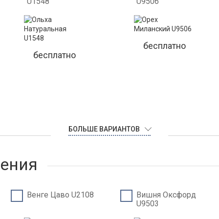
U1548
U9506
бесплатно
бесплатно
БОЛЬШЕ ВАРИАНТОВ
нения
Венге Цаво U2108
Вишня Оксфорд
U9503