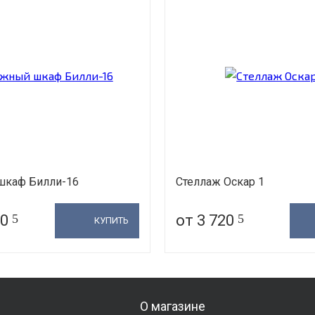
шкаф Билли-16
Стеллаж Оскар 1
00
5
от 3 720
5
КУПИТЬ
О магазине