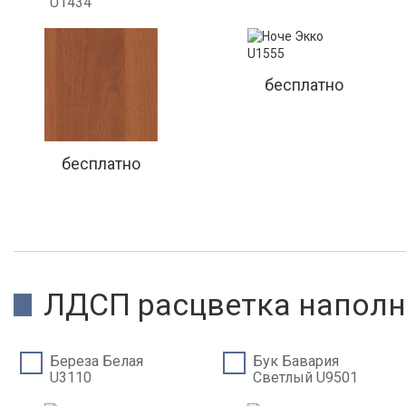
U1434
бесплатно
бесплатно
ЛДСП расцветка напол
Береза Белая
Бук Бавария
U3110
Светлый U9501