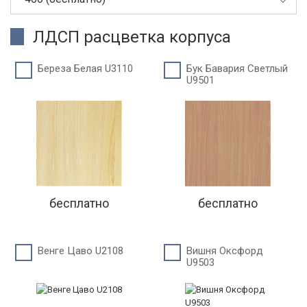
ЛДСП расцветка корпуса
Береза Белая U3110
Бук Бавария Светлый
U9501
бесплатно
бесплатно
Венге Цаво U2108
Вишня Оксфорд
U9503