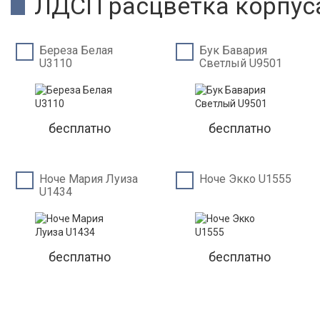
ЛДСП расцветка корпус
Береза Белая
Бук Бавария
U3110
Светлый U9501
бесплатно
бесплатно
Ноче Мария Луиза
Ноче Экко U1555
U1434
бесплатно
бесплатно