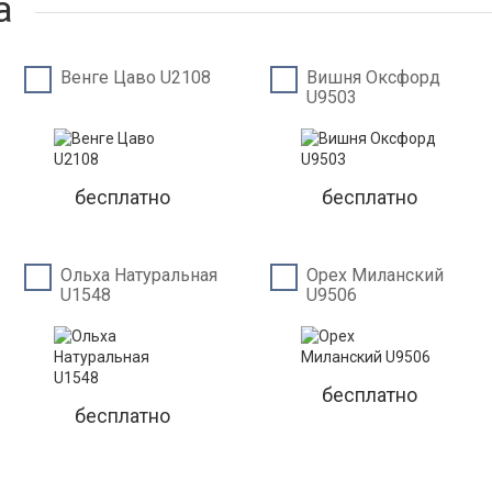
а
Венге Цаво U2108
Вишня Оксфорд
U9503
бесплатно
бесплатно
Ольха Натуральная
Орех Миланский
U1548
U9506
бесплатно
бесплатно