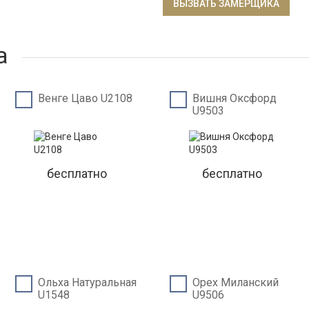
ВЫЗВАТЬ ЗАМЕРЩИКА
а
Венге Цаво U2108
Вишня Оксфорд
U9503
бесплатно
бесплатно
Ольха Натуральная
Орех Миланский
U1548
U9506