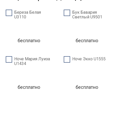
Береза Белая
Бук Бавария
U3110
Светлый U9501
бесплатно
бесплатно
Ноче Мария Луиза
Ноче Экко U1555
U1434
бесплатно
бесплатно