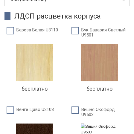
ЛДСП расцветка корпуса
Береза Белая U3110
Бук Бавария Светлый
U9501
бесплатно
бесплатно
Венге Цаво U2108
Вишня Оксфорд
U9503