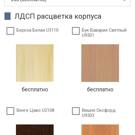
ЛДСП расцветка корпуса
Береза Белая U3110
Бук Бавария Светлый
U9501
бесплатно
бесплатно
Венге Цаво U2108
Вишня Оксфорд
U9503