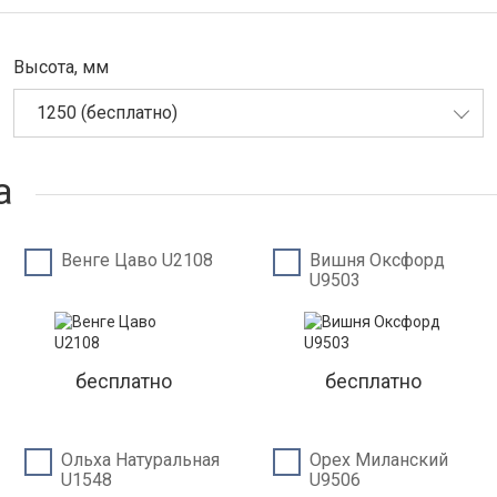
Высота, мм
1250 (бесплатно)
а
Венге Цаво U2108
Вишня Оксфорд
U9503
бесплатно
бесплатно
Ольха Натуральная
Орех Миланский
U1548
U9506