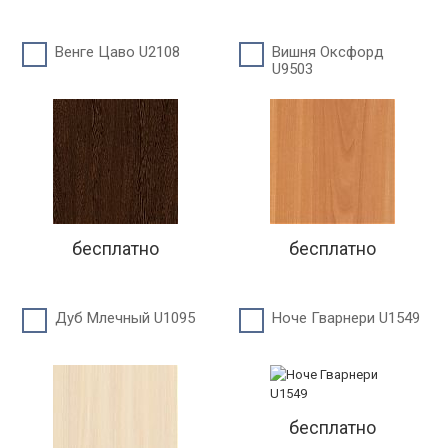
Венге Цаво U2108
Вишня Оксфорд
U9503
бесплатно
бесплатно
Дуб Млечный U1095
Ноче Гварнери U1549
бесплатно