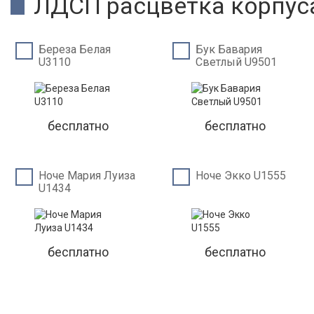
ЛДСП расцветка корпус
Береза Белая
Бук Бавария
U3110
Светлый U9501
бесплатно
бесплатно
Ноче Мария Луиза
Ноче Экко U1555
U1434
бесплатно
бесплатно