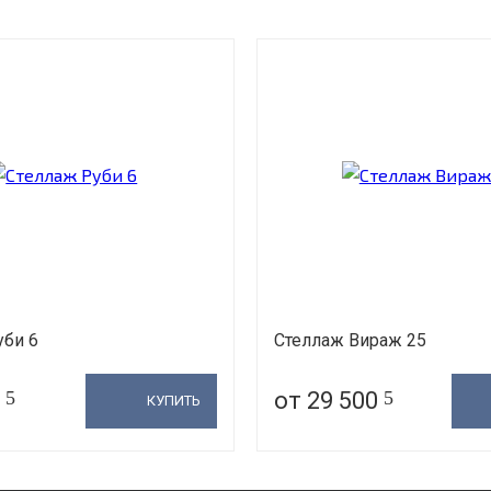
уби 6
Стеллаж Вираж 25
0
5
от 29 500
5
КУПИТЬ