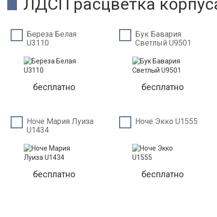
ЛДСП расцветка корпус
Береза Белая
Бук Бавария
U3110
Светлый U9501
бесплатно
бесплатно
Ноче Мария Луиза
Ноче Экко U1555
U1434
бесплатно
бесплатно