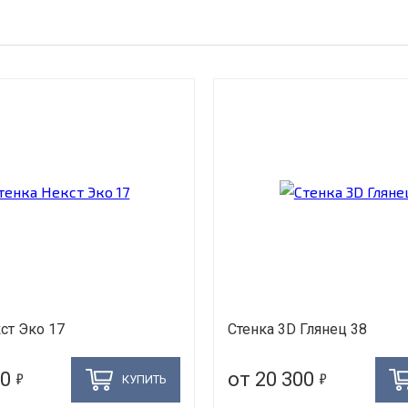
ст Эко 17
Стенка 3D Глянец 38
5
5
00
от 20 300
КУПИТЬ