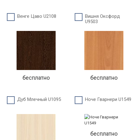
Венге Цаво U2108
Вишня Оксфорд
U9503
бесплатно
бесплатно
Дуб Млечный U1095
Ноче Гварнери U1549
бесплатно