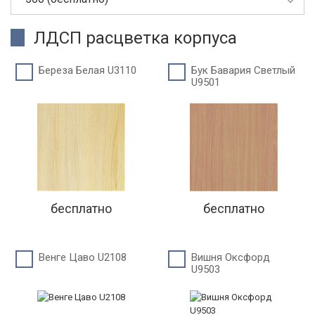
ЛДСП расцветка корпуса
Береза Белая U3110
Бук Бавария Светлый
U9501
бесплатно
бесплатно
Венге Цаво U2108
Вишня Оксфорд
U9503