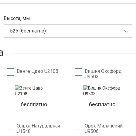
Высота, мм
525 (бесплатно)
а
Венге Цаво U2108
Вишня Оксфорд
U9503
бесплатно
бесплатно
Ольха Натуральная
Орех Миланский
U1548
U9506