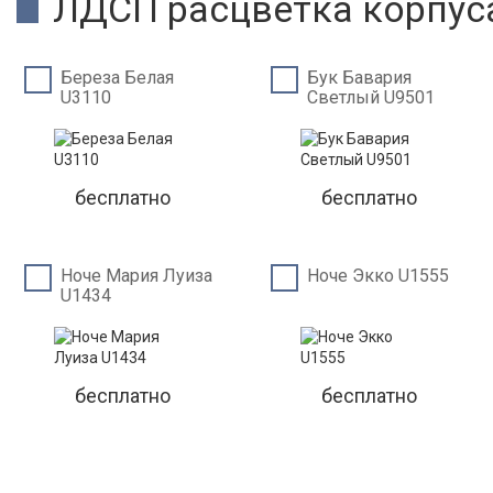
ЛДСП расцветка корпус
Береза Белая
Бук Бавария
U3110
Светлый U9501
бесплатно
бесплатно
Ноче Мария Луиза
Ноче Экко U1555
U1434
бесплатно
бесплатно