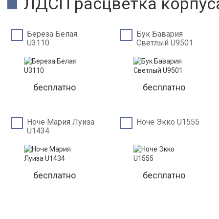
ЛДСП расцветка корпус
Береза Белая
Бук Бавария
U3110
Светлый U9501
бесплатно
бесплатно
Ноче Мария Луиза
Ноче Экко U1555
U1434
бесплатно
бесплатно