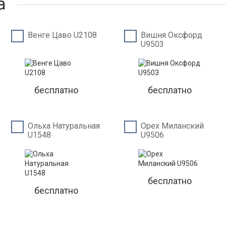
а
Венге Цаво U2108
Вишня Оксфорд
U9503
бесплатно
бесплатно
Ольха Натуральная
Орех Миланский
U1548
U9506
бесплатно
бесплатно