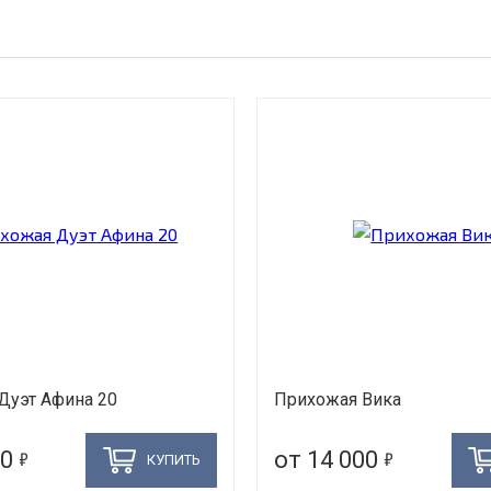
Дуэт Афина 20
Прихожая Вика
5
5
90
от 14 000
КУПИТЬ