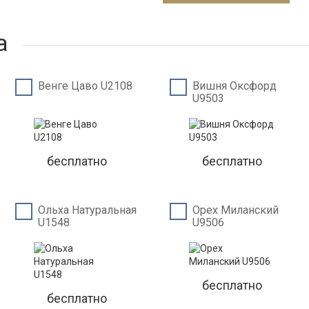
а
Венге Цаво U2108
Вишня Оксфорд
U9503
бесплатно
бесплатно
Ольха Натуральная
Орех Миланский
U1548
U9506
бесплатно
бесплатно