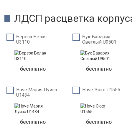
ЛДСП расцветка корпус
Береза Белая
Бук Бавария
U3110
Светлый U9501
бесплатно
бесплатно
Ноче Мария Луиза
Ноче Экко U1555
U1434
бесплатно
бесплатно