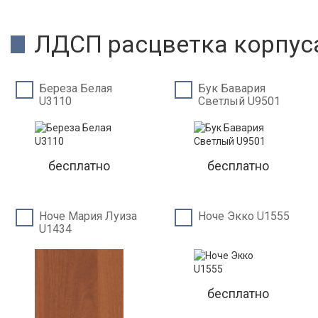
ЛДСП расцветка корпус
Береза Белая
Бук Бавария
U3110
Светлый U9501
бесплатно
бесплатно
Ноче Мария Луиза
Ноче Экко U1555
U1434
бесплатно