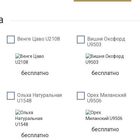
а
Венге Цаво U2108
Вишня Оксфорд
U9503
бесплатно
бесплатно
Ольха Натуральная
Орех Миланский
U1548
U9506
бесплатно
бесплатно