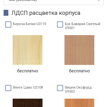
ЛДСП расцветка корпуса
Береза Белая U3110
Бук Бавария Светлый
U9501
бесплатно
бесплатно
Венге Цаво U2108
Вишня Оксфорд
U9503