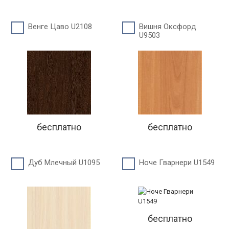
Венге Цаво U2108
Вишня Оксфорд
U9503
бесплатно
бесплатно
Дуб Млечный U1095
Ноче Гварнери U1549
бесплатно