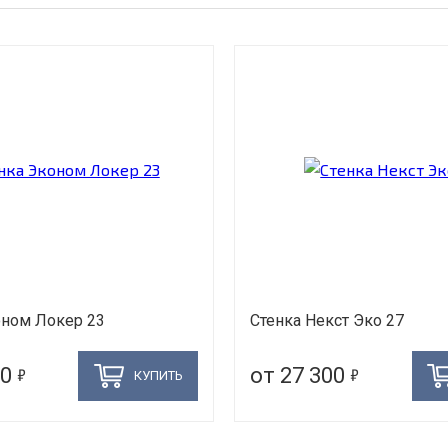
оном Локер 23
Стенка Некст Эко 27
5
5
00
от 27 300
КУПИТЬ