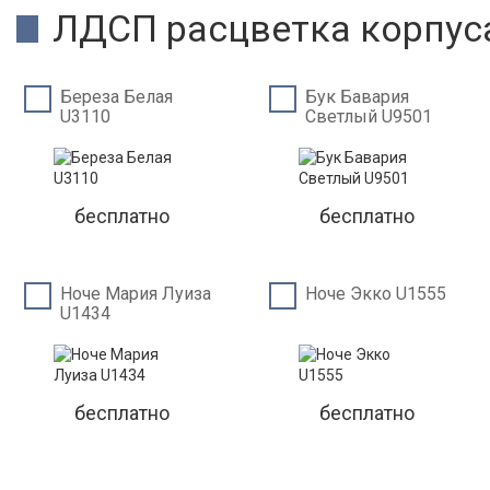
ЛДСП расцветка корпус
Береза Белая
Бук Бавария
U3110
Светлый U9501
бесплатно
бесплатно
Ноче Мария Луиза
Ноче Экко U1555
U1434
бесплатно
бесплатно