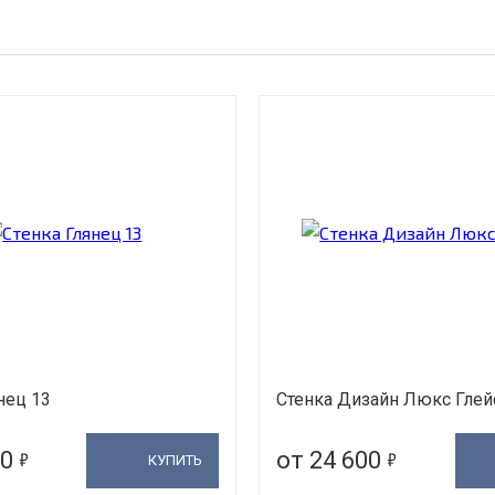
нец 13
Стенка Дизайн Люкс Глей
5
5
00
от 24 600
КУПИТЬ