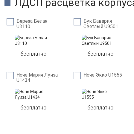
ЛДСП расцветка корпус
Береза Белая
Бук Бавария
U3110
Светлый U9501
бесплатно
бесплатно
Ноче Мария Луиза
Ноче Экко U1555
U1434
бесплатно
бесплатно