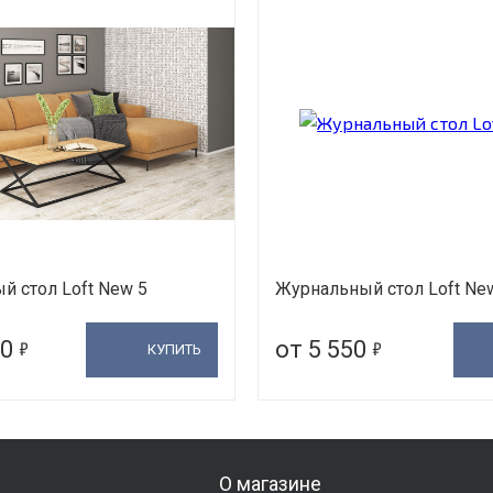
 стол Loft New 5
Журнальный стол Loft Ne
5
5
50
от 5 550
КУПИТЬ
О магазине