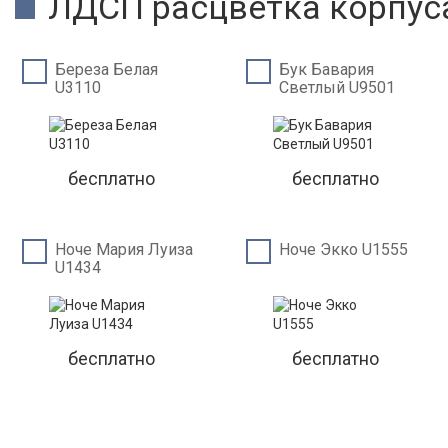
ЛДСП расцветка корпус
Береза Белая
Бук Бавария
U3110
Светлый U9501
бесплатно
бесплатно
Ноче Мария Луиза
Ноче Экко U1555
U1434
бесплатно
бесплатно