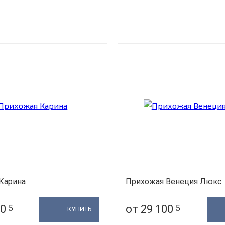
Карина
Прихожая Венеция Люкс
20
5
от 29 100
5
КУПИТЬ