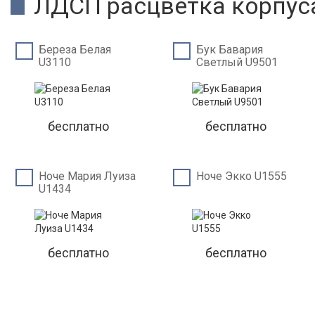
ЛДСП расцветка корпус
Береза Белая
Бук Бавария
U3110
Светлый U9501
бесплатно
бесплатно
Ноче Мария Луиза
Ноче Экко U1555
U1434
бесплатно
бесплатно