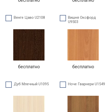
бесплатно
бесплатно
Венге Цаво U2108
Вишня Оксфорд
U9503
бесплатно
бесплатно
Дуб Млечный U1095
Ноче Гварнери U1549