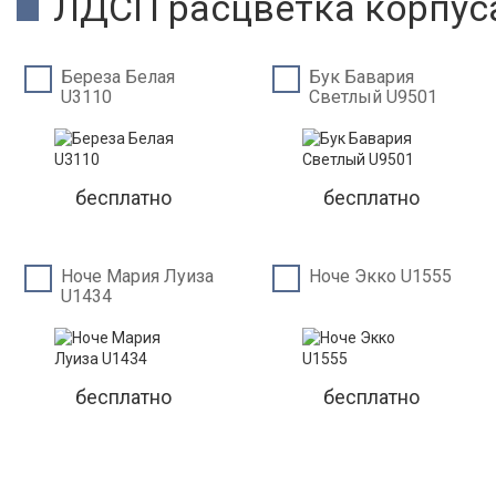
ЛДСП расцветка корпус
Береза Белая
Бук Бавария
U3110
Светлый U9501
бесплатно
бесплатно
Ноче Мария Луиза
Ноче Экко U1555
U1434
бесплатно
бесплатно