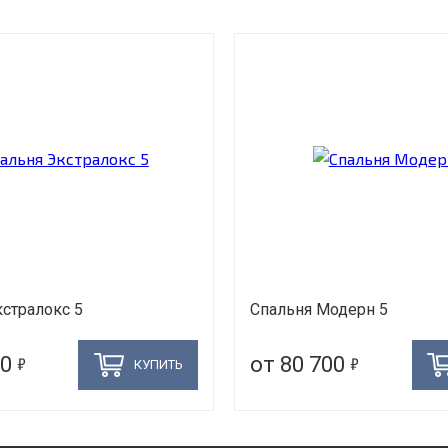
стралокс 5
Спальня Модерн 5
5
5
00
от 80 700
КУПИТЬ