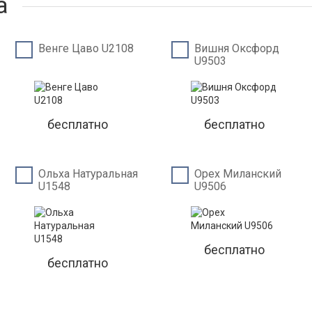
а
Венге Цаво U2108
Вишня Оксфорд
U9503
бесплатно
бесплатно
Ольха Натуральная
Орех Миланский
U1548
U9506
бесплатно
бесплатно