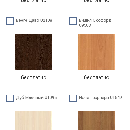
бесплатно
бесплатно
Венге Цаво U2108
Вишня Оксфорд
U9503
бесплатно
бесплатно
Дуб Млечный U1095
Ноче Гварнери U1549