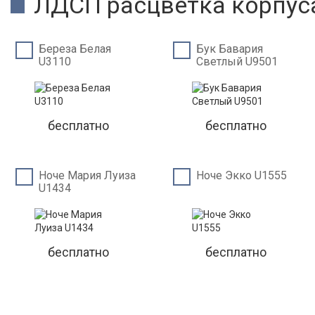
ЛДСП расцветка корпус
Береза Белая
Бук Бавария
U3110
Светлый U9501
бесплатно
бесплатно
Ноче Мария Луиза
Ноче Экко U1555
U1434
бесплатно
бесплатно