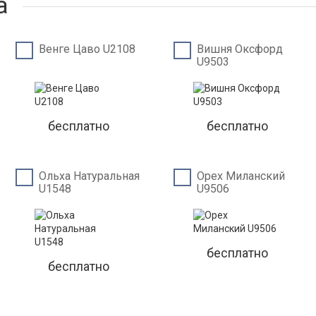
а
Венге Цаво U2108
Вишня Оксфорд
U9503
бесплатно
бесплатно
Ольха Натуральная
Орех Миланский
U1548
U9506
бесплатно
бесплатно