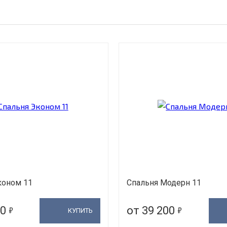
коном 11
Спальня Модерн 11
5
5
00
от 39 200
КУПИТЬ