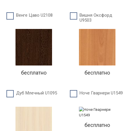
Венге Цаво U2108
Вишня Оксфорд
U9503
бесплатно
бесплатно
Дуб Млечный U1095
Ноче Гварнери U1549
бесплатно